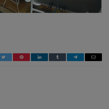
k
Twitter
Pinterest
LinkedIn
Tumblr
Telegram
Email