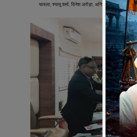
चावला, श्यामू शर्मा, दिनेश अरोड़ा, अनिल जैन, महेश राठौर