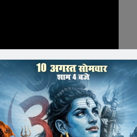
ी, सांसद प्रतिनिधि शिवेंद्र माथुर, जन चेतना मंच महामंत्री जावरा
निशांत (लखन) राठौर, शैलेंद्र कोठारी, गिरिराज उपाध्याय, महेंद्र