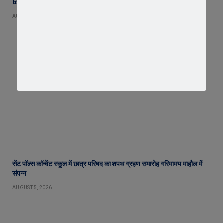
65 हजार रुपए भाड़ा न देने का आरोप, ट्रक चालक ने एसडीएम को सौंपा ज्ञापन
AUGUST 5, 2026
सेंट पॉल्स कॉन्वेंट स्कूल में छात्र परिषद का शपथ ग्रहण समारोह गरिमामय माहौल में
संपन्न
AUGUST 5, 2026