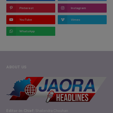
Pinterest
Instagram
YouTube
Vimeo
WhatsApp
ABOUT US
Editor-in-Chief:
Shailendra Chouhan