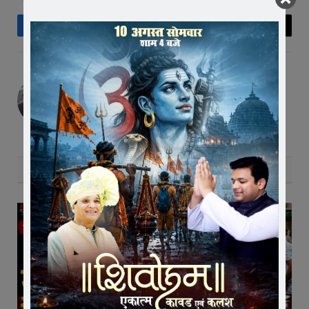
Facebook
Twitter
Pinterest
LinkedIn
Tumblr
Telegram
Email
Editor
RELATED
POSTS