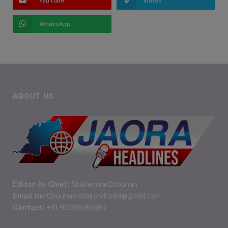
YouTube
Vimeo
WhatsApp
ABOUT US
Editor-in-Chief:
Shailendra Chouhan
Email Us:
Chouhan.shailendra48@gmail.com
Contact:
+91 90399 86687