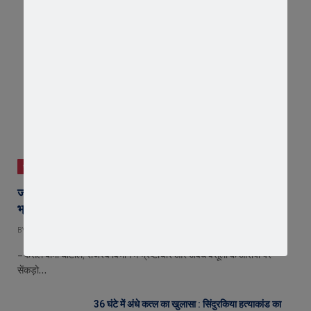
जावरा
जावरा में किसानों और कांग्रेस का जंगी प्रदर्शन, राजस्व विभाग में
भ्रष्टाचार और फसल बीमा पर जताया आक्रोश
BY
EDITOR
AUGUST 6, 2026
– फसल बीमा घोटाले, राजस्व विभाग में भ्रष्टाचार और अवैध वसूली के आरोपों पर
सेंकड़ो…
36 घंटे में अंधे कत्ल का खुलासा : सिंदुरकिया हत्याकांड का