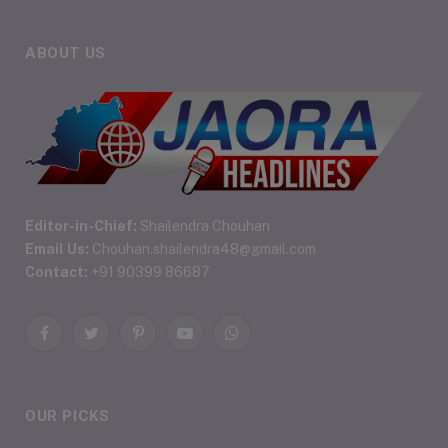
ABOUT US
Editor-in-Chief:
Shailendra Chouhan
Email Us:
Chouhan.shailendra48@gmail.com
Contact:
+91 90399 86687
Facebook
Twitter
Pinterest
YouTube
WhatsApp
OUR PICKS