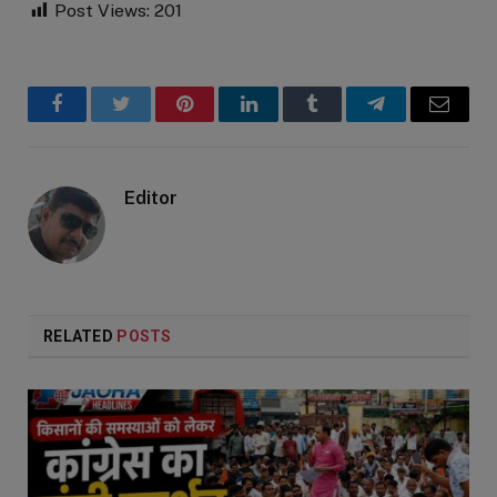
Post Views:
201
Facebook
Twitter
Pinterest
LinkedIn
Tumblr
Telegram
Email
Editor
RELATED
POSTS