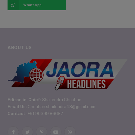
WhatsApp
ABOUT US
Editor-in-Chief:
Shailendra Chouhan
Email Us:
Chouhan.shailendra48@gmail.com
Contact:
+91 90399 86687
Facebook
Twitter
Pinterest
YouTube
WhatsApp