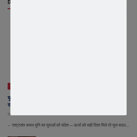
Don't Miss
जावरा
युवा शक्ति में विश्व बदलने की क्षमता, बस ऊर्जा को सही दिशा मिले :
राष्ट्रसंत कमल मुनि
BY
EDITOR
AUGUST 8, 2026
– राष्ट्रसंत कमल मुनि का युवाओं को संदेश—ऊर्जा को सही दिशा मिले तो युवा बदल…