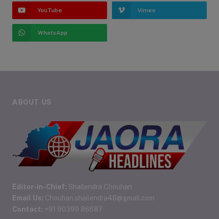
YouTube
Vimeo
WhatsApp
ABOUT US
Editor-in-Chief:
Shailendra Chouhan
Email Us:
Chouhan.shailendra48@gmail.com
Contact:
+91 90399 86687