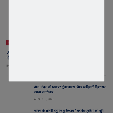
जावरा
JPS Quiz 2026 : जावरा पब्लिक स्कूल में ‘इंडिया क्वेस्ट-भारत
गौरव’ क्विज प्रतियोगिता, अथर्ववेद सदन बना विजेता
BY
EDITOR
AUGUST 9, 2026
– चार सदनों के विद्यार्थियों ने दिखाया ज्ञान और प्रतिभा का शानदार प्रदर्शन – क्तक्र…
ढोल-मांदल की थाप पर गूंजा जावरा, विश्व आदिवासी दिवस पर
उमड़ा जनसैलाब
AUGUST 9, 2026
जावरा के आनंदी हनुमान मुक्तिधाम में महादेव प्रतिमा का भूमि