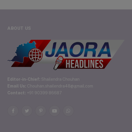
ABOUT US
Editor-in-Chief:
Shailendra Chouhan
Email Us:
Chouhan.shailendra48@gmail.com
Contact:
+91 90399 86687
Facebook
Twitter
Pinterest
YouTube
WhatsApp