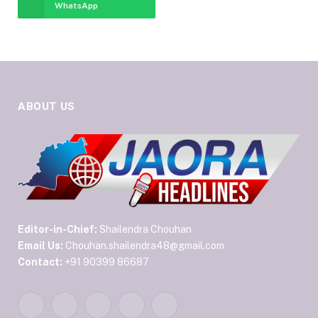
WhatsApp
ABOUT US
Editor-in-Chief:
Shailendra Chouhan
Email Us:
Chouhan.shailendra48@gmail.com
Contact:
+91 90399 86687
Facebook
Twitter
Pinterest
YouTube
WhatsApp