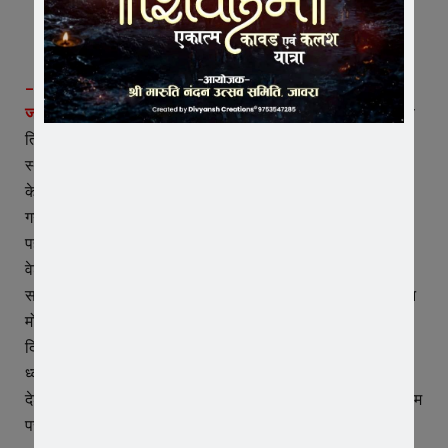
– आजादी के उत्सव के साथ ही मनाया भगवान श्रीकृष्ण का जन्मोत्सव
जावरा।
हिंदुस्तान की आजादी का वलवाला और श्री कृष्ण का जन्मोत्सव
तिरंगे की शान के साथ मनाना मानो ऐसा हुआ जैसे सोने पे सुहागा।
स्थानीय सेंट पॉल्स कॉन्वेंट स्कूल, जावरा में स्वतंत्रता के अमृत महोत्सव
के अंतर्गत आजादी का महोत्सव दो दिवस तक हर्षोल्लास के साथ मनाया
गया।
पहले दिवस, नन्हे-मुन्ने बच्चों ने राधा-कृष्ण की मनमोहक झांकियों और
वेशभूषा प्रदर्शन के माध्यम से जन्माष्टमी की छटा स्वतंत्रता के गर्व के
साथ बिखेरी। बच्चों के अभिनय, नृत्य और संवाद प्रस्तुति ने सभी का मन
मोह लिया। दूसरे दिवस, 15 अगस्त को विद्यालय प्रांगण में स्वतंत्रता
दिवस का भव्य आयोजन हुआ। कार्यक्रम की शुरुआत राष्ट्रगान और
ध्वजारोहण से हुई। इसके पश्चात रंगारंग सांस्कृतिक प्रस्तुतियों में
देशभक्ति गीत, समूह नृत्य और नाट्य मंचन ने देशभक्ति की भावना को चरम
पर पहुँचा दिया।