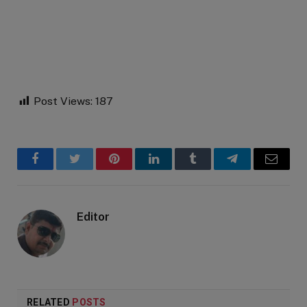
Post Views:
187
Facebook
Twitter
Pinterest
LinkedIn
Tumblr
Telegram
Email
Editor
RELATED
POSTS