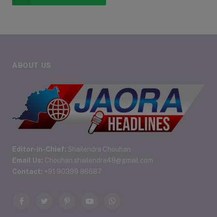
ABOUT US
Editor-in-Chief:
Shailendra Chouhan
Email Us:
Chouhan.shailendra48@gmail.com
Contact:
+91 90399 86687
Facebook
Twitter
Pinterest
YouTube
WhatsApp