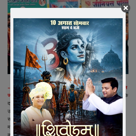
– भाजपा नगर मंडल ने जीनियस स्कूल में आयोजित किया वीर बाल दिवस
जावरा।
चिडिय़ों से में बाज़ लड़ाऊं, सवा लाख से में एक लड़ाऊं.. सिखों के
दसवें गुरु, गुरु गोबिंद सिंह ने धर्म की रक्षा के लिए सर्वोच्च बलिदान दिया,
उनके परिवार की शहादत को सब नमन करते हैं। उनके दोनों बड़े
साहिबजादो अजीत सिंह और जुझार सिंह को दुश्मनों ने घेर कर धोखे से
मार दिया और उनके दोनों छोटे साहिबजादों जोरावर सिंह और फतेहसिंह
को सेनापति वजीर खान ने कचहरी में बुलाकर पूछा कि उन्हें धर्म परिवर्तन