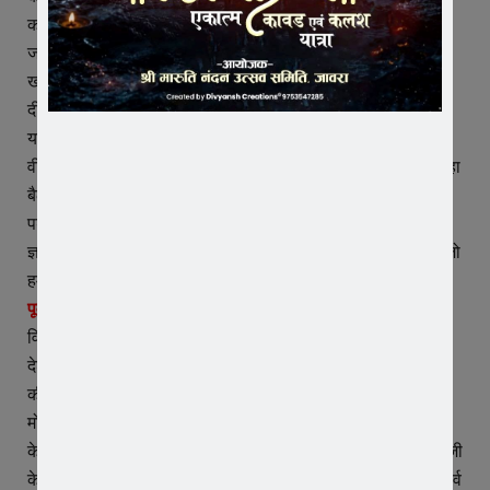
करना स्वीकार है, लेकिन दोनों छोटे साहिबजादों ने मना कर दिया और
जयकारे लगाने लगे जो बोले सो निहाल सत श्री अकाल, यह सुन वजीर
खान ने गुस्सा में आकर दोनों साहिबजादों को मौत की सजा देते हुए जिंदा
दीवार में चुनवा दिया।
यह बात पंजाबी समाज के ज्ञानी हंसराजसिंह ने भाजपा नगर मंडल द्वारा
वीर बाल दिवस के अवसर पर आयोजित कार्यक्रम के दौरान सुनाई तो वहा
बैठे प्रत्येक इंसान के मन में साहिबज़ादो के लिए वात्सल्य का भाव उमड़
पड़ा, साथ ही उन क्रुर शासकों के खिलाफ क्रोध भी आने लगा।
ज्ञानीजी ने कहा कि भारत देशों वीरों का देश रहा है, हम सौभाग्यशाली हैं जो
हमने इस देश में जन्म लिया।
पूर्व की सरकारों की इतिहास के साथ की छेड़छाड़ –
विधान सभा प्रभारी महेश सोनी ने बताया कि पूर्व की सरकारों द्वारा हमारे
देश के इतिहास के साथ बहुत छेड़छाड़ की गई, हमारे देश के अनेकों वीरों
की गाथाएं हमसे अंजान रखी गई, धन्यवाद है देश के प्रधानमंत्री नरेंद्र
मोदी का जिनकी अपील के बाद हर साल 26 दिसंबर को वीर बाल दिवस
के रूप में मनाया जाता हैं। यह दिन सिखों के दसवें गुरु- गुरु गोबिंद सिंह जी
के चार वीर पुत्रों के अद्वितीय बलिदान और साहस के प्रति सम्मान का पर्व