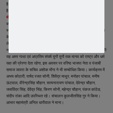
है। हम उन महान पुरुषों को नमन करते हुए उन्हें श्रद्धांजलि अर्पित करते
है।
मंडल अध्यक्ष ने किया अतिथियों का स्वागत –
कार्यक्रम की शुरुआत मंडल अध्यक्ष राजेश शर्मा द्वारा पधारे अतिथियों का
स्वागत कर की गई, स्वागत भाषण देते हुए शर्मा ने कहा कि श्री गुरु साहिब
के पूरे परिवार ने धर्म और राष्ट्र की रक्षा के लिए अपना बलिदान दे दिया,
लेकिन धर्म, न्याय और सत्य के संकल्प से अपने आप को जऱा भी कमज़ोर
नहीं होने दिया। आस्था, स्वाभिमान, मानवता, वीरता और राष्ट्र समर्पण की
यह अमर गाथा एवं अप्रतिम संघर्ष युगों युगों तक मानव को राष्ट्र और धर्म
रक्षा की प्रेरणा देता रहेगा, इस अवसर पर वरिष्ठ भाजपा नेता व पंजाबी
समाज जावरा के सचिव अशोक मोंगा ने भी सम्बोधित किया। कार्यक्रम में
अभय कोठारी, पार्षद रजत सोनी, शिवेंद्र माथुर, मनोहर पांचाल, मनीष
ऊंटवाल, वीरेन्द्रसिंह चौहान, सत्यनारायण पांचाल, देवेन्द्र चौहान,
जसविंदर सिंह, देवेंद्र सिंह, किरण सोनी, महेन्द्र चौहान, पंकज कांठेड,
संदीप रांका आदि उपस्थित रहे। संचालन कुलजीतसिंह गुर ने किया।
आभार महामंत्री अनिल धारीवाल ने माना।