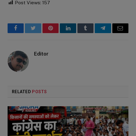
Post Views:
157
Facebook
Twitter
Pinterest
LinkedIn
Tumblr
Telegram
Email
Editor
RELATED
POSTS