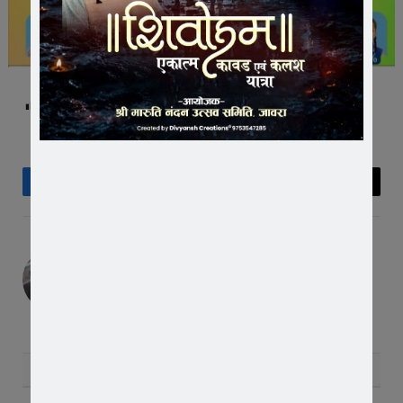
Post Views:
312
Facebook
Twitter
Pinterest
LinkedIn
Tumblr
Telegram
Email
Editor
RELATED
POSTS