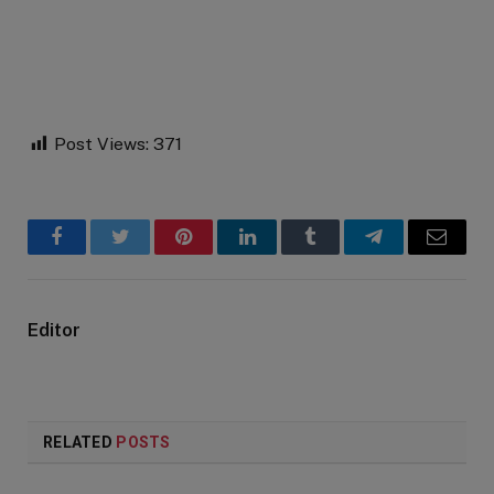
Post Views:
371
Facebook
Twitter
Pinterest
LinkedIn
Tumblr
Telegram
Email
Editor
RELATED
POSTS