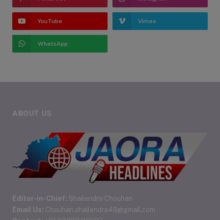
YouTube
Vimeo
WhatsApp
ABOUT US
Editor-in-Chief:
Shailendra Chouhan
Email Us:
Chouhan.shailendra48@gmail.com