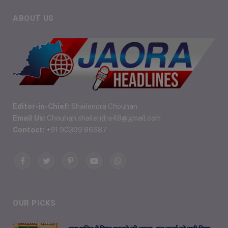
ABOUT US
Editor-in-Chief:
Shailendra Chouhan
Email Us:
Chouhan.shailendra48@gmail.com
Contact:
+91 90399 86687
Facebook
Twitter
Pinterest
YouTube
WhatsApp
OUR PICKS