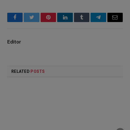
Facebook
Twitter
Pinterest
LinkedIn
Tumblr
Telegram
Email
Editor
RELATED
POSTS