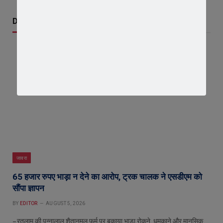
Don't Miss
जावरा
65 हजार रुपए भाड़ा न देने का आरोप, ट्रक चालक ने एसडीएम को
सौंपा ज्ञापन
BY
EDITOR
AUGUST 5, 2026
– रतलाम की पन्नालाल शैतानमल फर्म पर बकाया भाड़ा रोकने, धमकाने और मानसिक