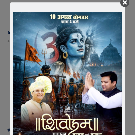
65 हजार रुपए भाड़ा न देने का आरोप, ट्रक चालक ने एसडीएम को सौंपा ज्ञापन
AUGUST 5, 2026
सेंट पॉल्स कॉन्वेंट स्कूल में छात्र परिषद का शपथ ग्रहण समारोह गरिमामय माहौल में