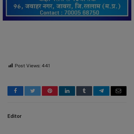
Post Views:
441
Facebook
Twitter
Pinterest
LinkedIn
Tumblr
Telegram
Email
Editor