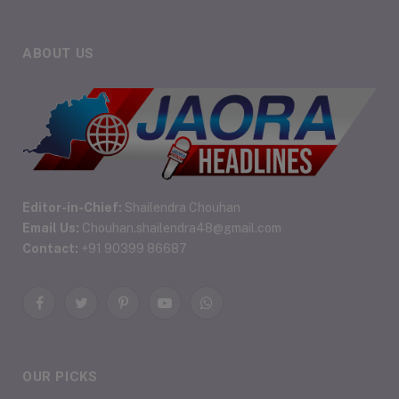
ABOUT US
Editor-in-Chief:
Shailendra Chouhan
Email Us:
Chouhan.shailendra48@gmail.com
Contact:
+91 90399 86687
Facebook
Twitter
Pinterest
YouTube
WhatsApp
OUR PICKS