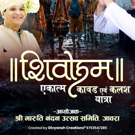
है। सभी शिलाओं की प्रात: शुभ मुहूर्त में पूजन कर स्थापित कर नवीन
जैन दादावाड़ी चेरेटिबल ट्रस्ट के अध्यक्ष समाज रत्न के.एल. सकलेचा,
रस्टी अशोक कोठारी, मि_ूलाल ओस्तवाल, विनोद वरमेचा, राजेन्द्र
र्धमान रुणवाल, कांतिलाल कर्णावट, श्रीसंघ के कार्यध्यक्ष प्रकाश चोरडिय़ा
या हैं। जानकारी श्रीसंघ के राष्ट्रीय मीडिया प्रभारी अनिल चोपड़ा ने
k
Twitter
Pinterest
LinkedIn
Tumblr
Telegram
Email