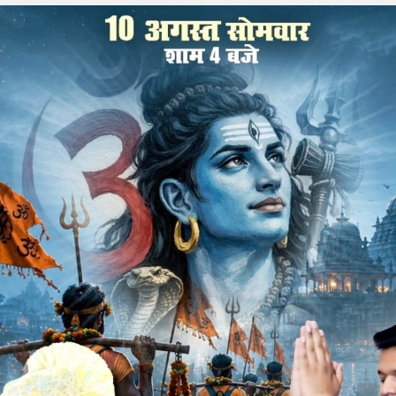
 को
ार पुण्य भूमि पर स्थित दादावाड़ी में गुरु मंदिर का जीर्णोद्धार एवँ नवीन
न जिन मंदिर की शिला पूजन का कार्यक्रम 23 जनवरी की प.पु.
 म सा मुनीराज श्री दिव्यचन्द्र विजय जी म.सा, मुनिराज श्री पुष्पेंद्र
 श्री वैराग्य यश विजयजी म सा की पावनकारी निश्रा में होने जा रहा है।
न जिन मंदिर की दादा शंखेश्वर पार्श्वनाथजी की मुख्य शिला का लाभ
य शिला का लाभ प्रिशा भाई अनदिप्रताप बहन वृद्धि गोखरू ने लिया हैं,