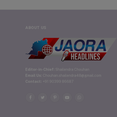
ABOUT US
Editor-in-Chief:
Shailendra Chouhan
Email Us:
Chouhan.shailendra48@gmail.com
Contact:
+91 90399 86687
Facebook
Twitter
Pinterest
YouTube
WhatsApp