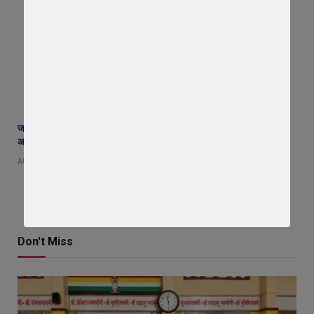
जावरा सिविल हॉस्पिटल में कमाल! 70 वर्षीय महिला के कूल्हे का सफल ऑपरेशन,
आयुष्मान से इलाज हुआ नि:शुल्क
AUGUST 8, 2026
Don't Miss