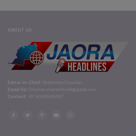
ABOUT US
Editor-in-Chief:
Shailendra Chouhan
Email Us:
Chouhan.shailendra48@gmail.com
Contact:
+91 90399 86687
Facebook
Twitter
Pinterest
YouTube
WhatsApp