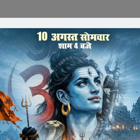
ल, सफाई नहीं होने से गंदा पानी उगल रहे नाले
ई का दावा नगर पालिका ने किया। नालों की सफाई करते नपा के सफाई
 फोटो खिंचवाई, फोटो को सोशल मीडिया पर डालकर खुब नेतागिरी चमकाई,
के हितेषी हैं और कितना काम वे करते हैं, लेकिन वास्तविकता में
ोलकर रख दी। जिन नालों के नवीन निर्माण और बारिश पूर्व सफाई
सडकों पर बह निकला, जिससे नपा के दावों की हवा निकल गई। शहर के
ी मोहल्लों में जल भराव की स्थिति निर्मित हो गई। कई नाले उनमे जमा
ो खिचाने के बजाय शहर के जिन ईलाकों में नालों की समस्या के चलते
स्थानों पर जाकर भले ही अपनी परिषद के खिलाफ जाना पड़े तो जाए और
कहलाएंगे।