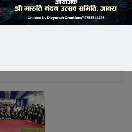
k
Twitter
Pinterest
LinkedIn
Tumblr
Telegram
Email