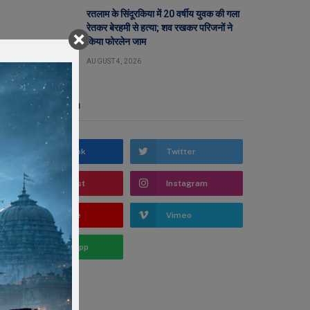
रतलाम के सिंदूरकिया में 20 वर्षीय युवक की गला
रेतकर बेरहमी से हत्या; शव रखकर परिजनों ने
किया फोरलेन जाम
AUGUST 4, 2026
Stay In Touch
Facebook
Twitter
Pinterest
Instagram
YouTube
Vimeo
WhatsApp