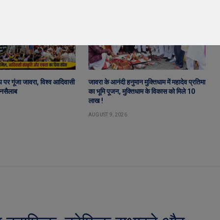
 पर गूंजा जावरा, विश्व आदिवासी
जावरा के आनंदी हनुमान मुक्तिधाम में महादेव प्रतिमा
जनसैलाब
का भूमि पूजन, मुक्तिधाम के विकास को मिले 10
लाख !
AUGUST 9, 2026