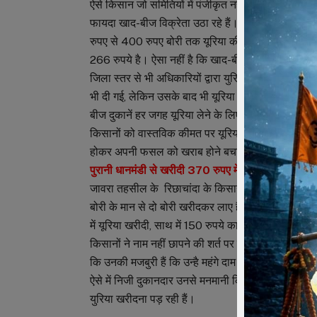
ऐसे किसान जो समितियों में पंजीकृत नहीं हैं उन्हें यूरि
फायदा खाद-बीज विक्रेता उठा रहे हैं। यूरिया की जमकर 
रुपए से 400 रुपए बोरी तक यूरिया की कीमत वसूली जा रह
266 रुपये है। ऐसा नहीं है कि खाद-बीज दुकानों पर चल
जिला स्तर से भी अधिकारियों द्वारा युरिया की कालाबाजार
भी दी गई, लेकिन उसके बाद भी यूरिया की कालाबाजारी पर अ
बीज दुकानें हर जगह यूरिया लेने के लिए पहुंचने वाले किस
किसानों को वास्तविक कीमत पर यूरिया दे रहे हैं वे यूरिया
होकर अपनी फसल को खराब होने बचाने के लिए दुकानदारों की
पुरानी धानमंडी से खरीदी 370 रुपए में बोरी –
जावरा तहसील के रिछाचांदा के किसान रमेश धनगर ने बताया
बोरी के मान से दो बोरी खरीदकर लाए हैं, वहीं लुहारी के प्
में यूरिया खरीदी, साथ में 150 रुपये का अन्य पाउच भी जबरज
किसानों ने नाम नहीं छापने की शर्त पर बताया कि वे भी 35
कि उनकी मजबुरी हैं कि उन्है महंगे दाम पर युरिया खरीदना प
ऐसे में निजी दुकानदार उनसे मनमानी किमत वसुल करते हैं। 
युरिया खरीदना पड़ रही हैं।