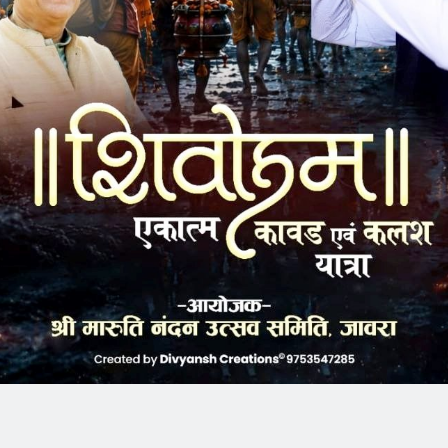
k
Twitter
Pinterest
LinkedIn
Tumblr
Telegram
Email