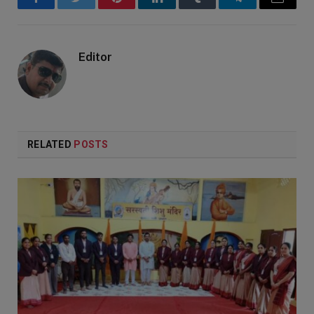
Facebook
Twitter
Pinterest
LinkedIn
Tumblr
Telegram
Email
Editor
RELATED
POSTS