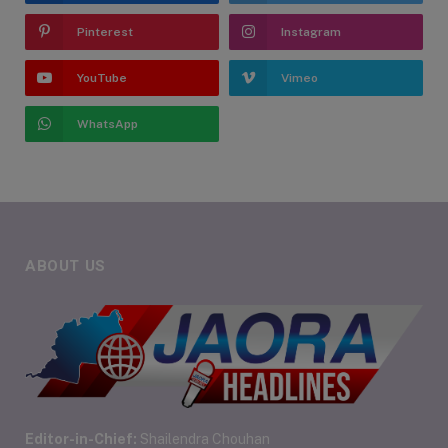
Pinterest
Instagram
YouTube
Vimeo
WhatsApp
ABOUT US
Editor-in-Chief:
Shailendra Chouhan