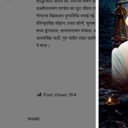
श्रद्धांजलि अर्पित की, स्वागत भाषण देते हुए भाजपा नगर अध्
लक्ष्मीनारायण पाण्डेय का पूरा जीवन राष्ट्रसेवा, जनसंघ व 
गोग्रास खिलाकर पुण्यतिथि मनाई गई। इस दोरान जिला उपाध्यक
वीरेन्द्रसिंह चौहान, रजत सोनी, सुभाष टुकडिय़ा, अब्बास 
शरद डूंगरवाल, सत्यनारायण पांचाल, आसिफ मिर्जा, अफाक 
अजयसिंह भाटी, गुरु संदीप रांका उपस्थित थे। संचालन 
ने माना।
Post Views:
164
SHARE.
Faceboo