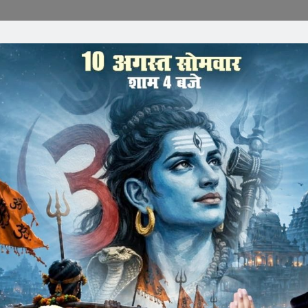
पाण्डेय की पूण्य तिथि
अनेकानेक आदर्श जीवन मूल्यों के प्रेरणादायी प्रेरक हम सभी के आदर्श
क्षेत्र के पूर्व सांसद भारतीय जनता पार्टी के पूर्व प्रदेश अध्यक्ष हम
ाऊजी) डॉ. लक्ष्मीनारायण जी पाण्डेय के पुण्य स्मरण दिवस पर ऐसे बिरले
वा का संकल्प लेवे।
कार्यसमिति सदस्य नंदकिशोर महावार ने श्री गोपाल इफ्तेखार गौशाला पर
ी संदीप रांका ने बताया की गोपाल इफतेखार गौशाला पर आयोजित
लक्ष्मीनारायण पांडेय के चित्र पर माल्यार्पण व पुष्प अर्पण कर सभी ने