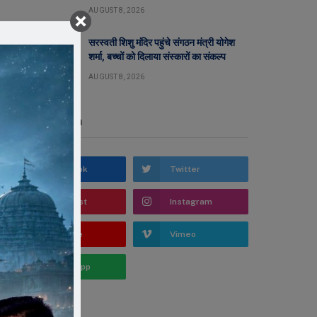
AUGUST 8, 2026
सरस्वती शिशु मंदिर पहुंचे संगठन मंत्री योगेश
शर्मा, बच्चों को दिलाया संस्कारों का संकल्प
AUGUST 8, 2026
Stay In Touch
Facebook
Twitter
Pinterest
Instagram
YouTube
Vimeo
WhatsApp