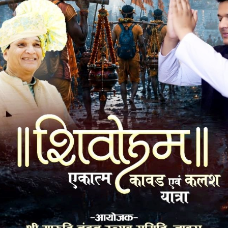
यक्ष राजेश शर्मा ने कहाँ की हम सभी कार्यकर्ताओ के प्रेरणास्त्रोत डॉ.
भाजपा के लिए समर्पित रहा हैं। गौशाला में गौमाता की सेवा करते हुए
्ष महेश सोनी, पूर्व अध्यक्ष अभय कोठारी, अध्यक्ष राजेश शर्मा,
बोहरा, राजेश धाकड़, इफतेखार पठान, पंकज कांठेड, मोतीलाल यदुवंशी,
अहमद, विनोद चौरसिया, बाबर पठान, लोकेश पंड्या, अनिल त्रिवेदी,
भाजपा नगर महामंत्री अनिल धारीवाल व आभार महामंत्री मनीष ऊटवाल
k
Twitter
Pinterest
LinkedIn
Tumblr
Telegram
Email