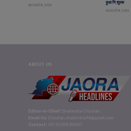
हुआ नि:शुल्क
AUGUST 8, 2026
AUGUST 8, 2026
ABOUT US
Editor-in-Chief:
Shailendra Chouhan
Email Us:
Chouhan.shailendra48@gmail.com
Contact:
+91 90399 86687