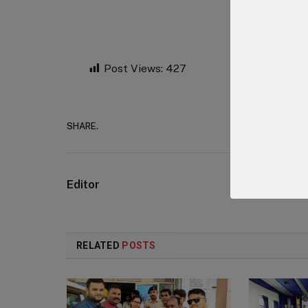
Post Views:
427
SHARE.
Faceboo
Editor
RELATED
POSTS