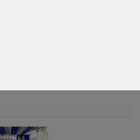
k
Twitter
Pinterest
LinkedIn
Tumblr
Telegram
Email