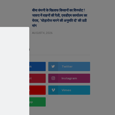
बीमा कंपनी के खिलाफ किसानों का विस्फोट !
जावरा में वाहनों की रैली, एसडीएम कार्यालय का
घेराव, ‘घोड़ारोज मारने की अनुमति दो’ की उठी
मांग
AUGUST 4, 2026
Stay In Touch
Facebook
Twitter
Pinterest
Instagram
YouTube
Vimeo
WhatsApp