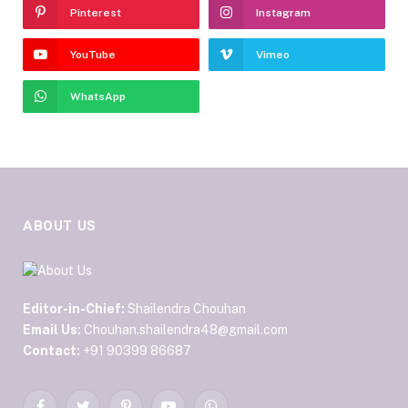
Pinterest
Instagram
YouTube
Vimeo
WhatsApp
ABOUT US
Editor-in-Chief:
Shailendra Chouhan
Email Us:
Chouhan.shailendra48@gmail.com
Contact:
+91 90399 86687