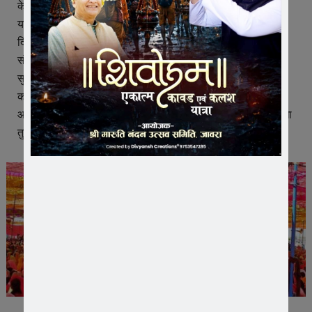
के काम में जरुर अर्पित करना चाहिए।
यह बात फोरलेन स्थित श्री हिंगलाज माता मंदिर प्रांगण में जारी सात
दिवसीय श्रीमद् भागवत कथा के छठे दिन भक्तों को सम्बोधित करते हुए
संत कमलकिशोर नागर ने कहीं। कथा के छठे दिन गोपी प्रसंग और
सुदामा प्रसंग सुनाते हुए संत श्री ने कहा कि साथ जाएगा तो केवल प्रभु
का नाम, अपने आम का बगीचा लगाया, संतरे का बगीचा लगाया और वह
आपके साथ नहीं जाएगा। अंत समय आपके साथ केवल आपके मुंह में रखा
तुलसी पत्र ही साथ जाएगा।