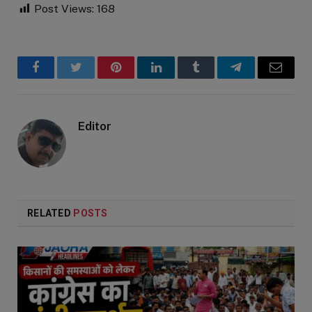
Post Views:
168
Facebook
Twitter
Pinterest
LinkedIn
Tumblr
Telegram
Email
Editor
RELATED
POSTS