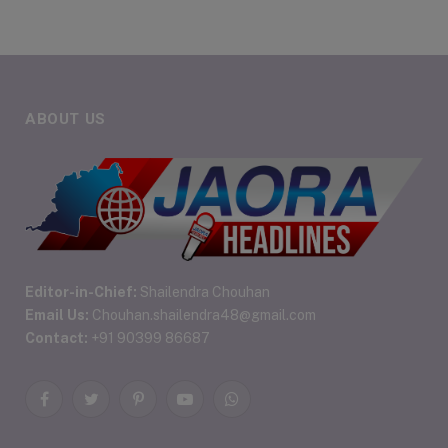
ABOUT US
Editor-in-Chief:
Shailendra Chouhan
Email Us:
Chouhan.shailendra48@gmail.com
Contact:
+91 90399 86687
Facebook
Twitter
Pinterest
YouTube
WhatsApp