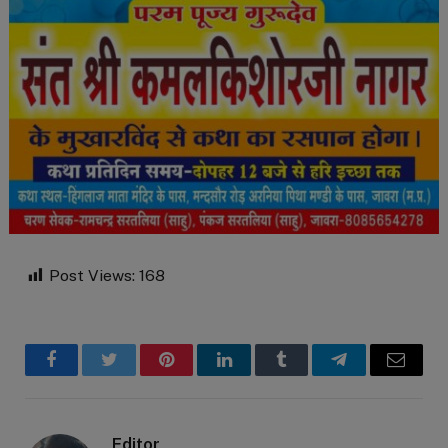
Post Views:
168
Facebook
Twitter
Pinterest
LinkedIn
Tumblr
Telegram
Email
Editor