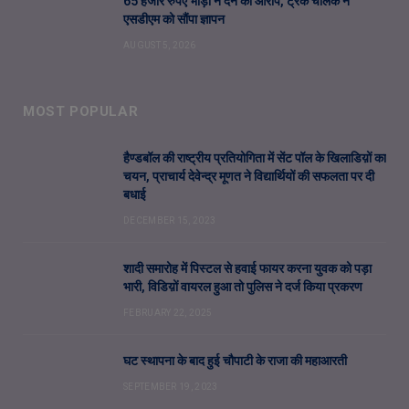
65 हजार रुपए भाड़ा न देने का आरोप, ट्रक चालक ने
एसडीएम को सौंपा ज्ञापन
AUGUST 5, 2026
MOST POPULAR
हैण्डबॉल की राष्ट्रीय प्रतियोगिता में सेंट पॉल के खिलाडिय़ों का
चयन, प्राचार्य देवेन्द्र मूणत ने विद्यार्थियों की सफलता पर दी
बधाई
DECEMBER 15, 2023
शादी समारोह में पिस्टल से हवाई फायर करना युवक को पड़ा
भारी, विडिय़ों वायरल हुआ तो पुलिस ने दर्ज किया प्रकरण
FEBRUARY 22, 2025
घट स्थापना के बाद हुई चौपाटी के राजा की महाआरती
SEPTEMBER 19, 2023