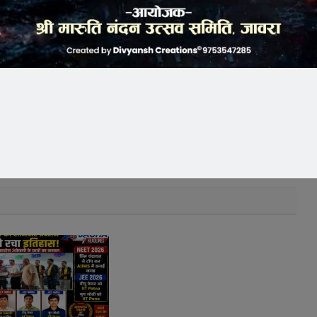
k
Twitter
Pinterest
LinkedIn
Tumblr
Telegram
Email