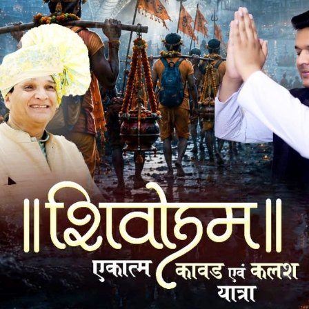
न किया गया जिसमे खुशबू नीरज मेहता,अंशुल गंगवाल,अनामिका मोहित
ुस्कृत किया गया l महाआरती के लाभार्थी नीरज खुशबू मेहता एवं राहुल
 ने दिए ! कार्यक्रम का संचालन अमन कटारिया व आभार सचिव अंकित जैन
िव), अमन कटारिया(कोषाध्यक्ष), नीरज मेहता, तपन नाहटा, निलेश कोठारी,
, चिराग रुनवाल,नितिन दख, अंशुल गंगवाल,नीरज वया,गौरव धोका, भावेश
 अनामिका चपड़ोद,गरिमा रूनवाल, सारिका ओरा, मीनाक्षी जैन,साक्षी
ल,सुरभि दख,प्रियंका तातेड, सलोनी कटारिया, ज्योति छाजेड़ आदि ग्रुप