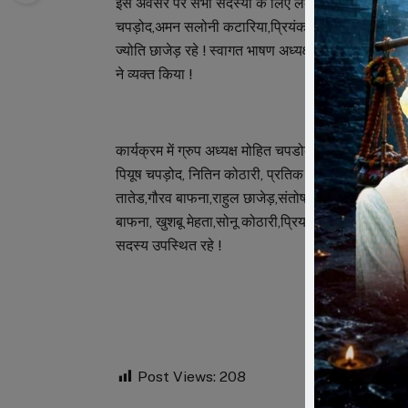
इस अवसर पर सभी सदस्यों के लिए लकी ड्रा का भी आयोज
चपड़ोद,अमन सलोनी कटारिया,प्रियंका भावेश तातेड को पुर
ज्योति छाजेड़ रहे ! स्वागत भाषण अध्यक्ष मोहित चपड़ोद
ने व्यक्त किया !
कार्यक्रम में ग्रुप अध्यक्ष मोहित चपडोद, अंकित जैन (सच
पियूष चपड़ोद, नितिन कोठारी, प्रतिक ओरा, हिमांशु मेहता
तातेड,गौरव बाफना,राहुल छाजेड़,संतोष पांचाल, प्रणय दख,
बाफना, खुशबू मेहता,सोनू कोठारी,प्रिया नाहटा,रेखा पांचा
सदस्य उपस्थित रहे !
Post Views:
208