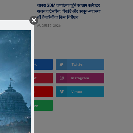
जावरा SDM कार्यालय पहुंचे रतलाम कलेक्टर
अजय कटेसरिया, रिकॉर्ड और कानून-व्यवस्था
की तैयारियों का किया निरीक्षण
AUGUST 7, 2026
Stay In Touch
Facebook
Twitter
Pinterest
Instagram
YouTube
Vimeo
WhatsApp