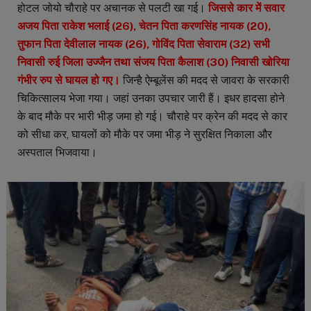
होटल जोयो चौराहे पर अचानक से पलटी खा गई।
जिससे कार में सवार
अजय पिता राकेश भलाई (26), चेतन पिता करणसिंह नायक (20),
तुफान पिता देवीलाल नायक (26), गोविंद पिता सेवाराम (32) सभी
निवासी रुई जिला उज्जैन तथा संजय पिता कैलाश (30) निवासी खोरिया
गंभीर रुप से घायल हो गए।
जिन्है ऐम्बूलेंस की मदद से जावरा के सरकारी
चिकित्सालय भेजा गया। जहां उनका उपचार जारी हैं। इधर हादसा होने
के बाद मौके पर भारी भीड़ जमा हो गई। चौराहे पर क्रेन की मदद से कार
को सीधा कर, घायलों को मौके पर जमा भीड़ ने सुरक्षित निकाला और
अस्पताल भिजवाया।