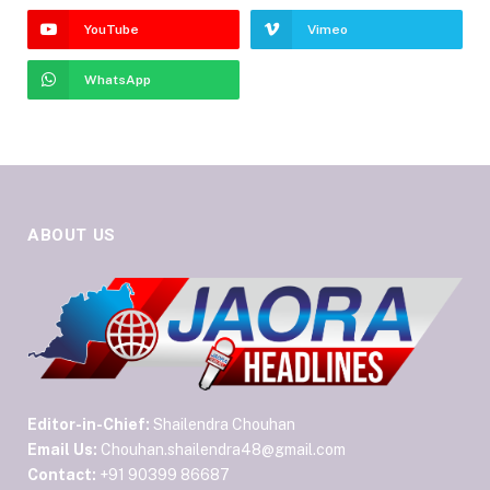
YouTube
Vimeo
WhatsApp
ABOUT US
Editor-in-Chief:
Shailendra Chouhan
Email Us:
Chouhan.shailendra48@gmail.com
Contact:
+91 90399 86687