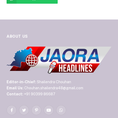
ABOUT US
Editor-in-Chief:
Shailendra Chouhan
Email Us:
Chouhan.shailendra48@gmail.com
Contact:
+91 90399 86687
Facebook
Twitter
Pinterest
YouTube
WhatsApp