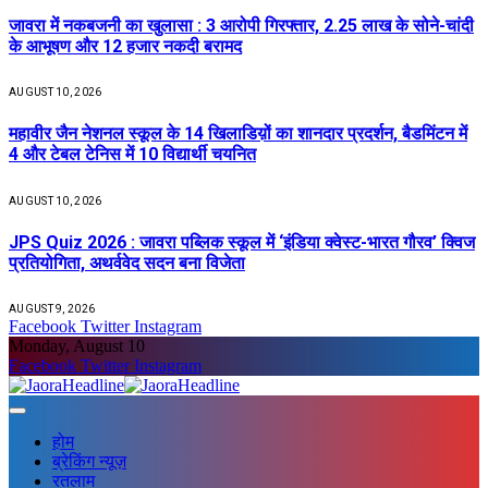
जावरा में नकबजनी का खुलासा : 3 आरोपी गिरफ्तार, 2.25 लाख के सोने-चांदी
के आभूषण और 12 हजार नकदी बरामद
AUGUST 10, 2026
महावीर जैन नेशनल स्कूल के 14 खिलाडिय़ों का शानदार प्रदर्शन, बैडमिंटन में
4 और टेबल टेनिस में 10 विद्यार्थी चयनित
AUGUST 10, 2026
JPS Quiz 2026 : जावरा पब्लिक स्कूल में ‘इंडिया क्वेस्ट-भारत गौरव’ क्विज
प्रतियोगिता, अथर्ववेद सदन बना विजेता
AUGUST 9, 2026
Facebook
Twitter
Instagram
Monday, August 10
Facebook
Twitter
Instagram
होम
ब्रेकिंग न्यूज़
रतलाम