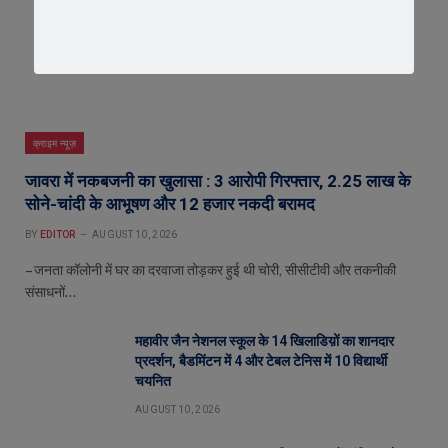
क्राइम न्यूज़
जावरा में नकबजनी का खुलासा : 3 आरोपी गिरफ्तार, 2.25 लाख के
सोने-चांदी के आभूषण और 12 हजार नकदी बरामद
BY
EDITOR
AUGUST 10, 2026
– जनता कॉलोनी में घर का दरवाजा तोड़कर हुई थी चोरी, सीसीटीवी और तकनीकी
संसाधनों…
महावीर जैन नेशनल स्कूल के 14 खिलाडिय़ों का शानदार
प्रदर्शन, बैडमिंटन में 4 और टेबल टेनिस में 10 विद्यार्थी
चयनित
AUGUST 10, 2026