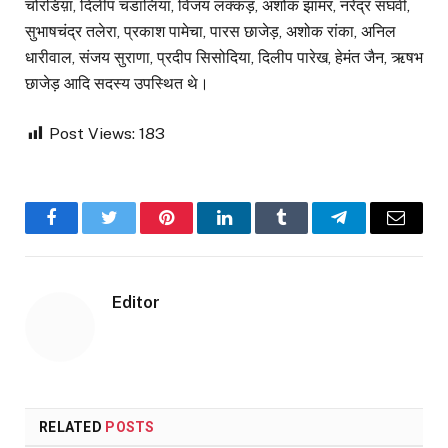
चोरडिय़ा, दिलीप चंडालिया, विजय लक्कड़, अशोक झामर, नरेंद्र संघवी,
सुभाषचंद्र तलेरा, प्रकाश पामेचा, पारस छाजेड़, अशोक रांका, अनिल
धारीवाल, संजय सुराणा, प्रदीप सिसोदिया, दिलीप पारेख, हेमंत जैन, ऋषभ
छाजेड़ आदि सदस्य उपस्थित थे।
Post Views:
183
Facebook
Twitter
Pinterest
LinkedIn
Tumblr
Telegram
Email
Editor
RELATED
POSTS