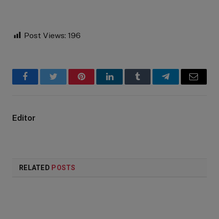
Post Views:
196
Facebook
Twitter
Pinterest
LinkedIn
Tumblr
Telegram
Email
Editor
RELATED
POSTS