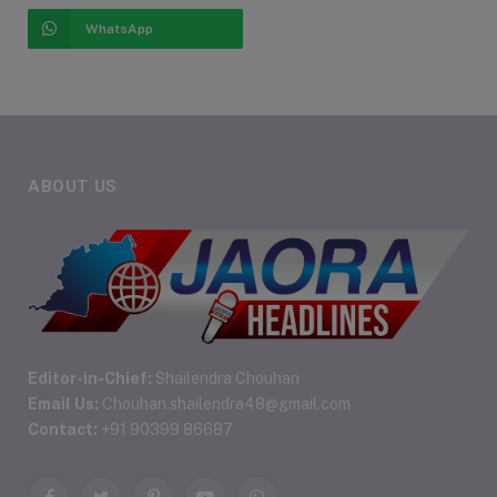
WhatsApp
ABOUT US
Editor-in-Chief:
Shailendra Chouhan
Email Us:
Chouhan.shailendra48@gmail.com
Contact:
+91 90399 86687