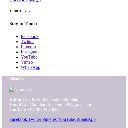
AUGUST 8, 2026
Stay In Touch
Facebook
Twitter
Pinterest
Instagram
YouTube
Vimeo
WhatsApp
About Us
Editor-in-Chief:
Shailendra Chouhan
Email Us:
Chouhan.shailendra48@gmail.com
Contact:
+91 90399 86687
Facebook
Twitter
Pinterest
YouTube
WhatsApp