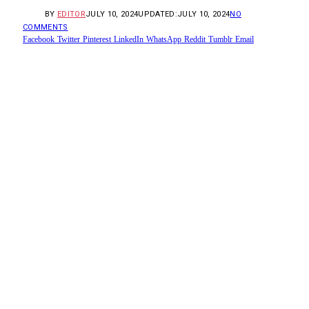
BY
EDITOR
JULY 10, 2024
UPDATED:
JULY 10, 2024
NO
COMMENTS
Facebook
Twitter
Pinterest
LinkedIn
WhatsApp
Reddit
Tumblr
Email