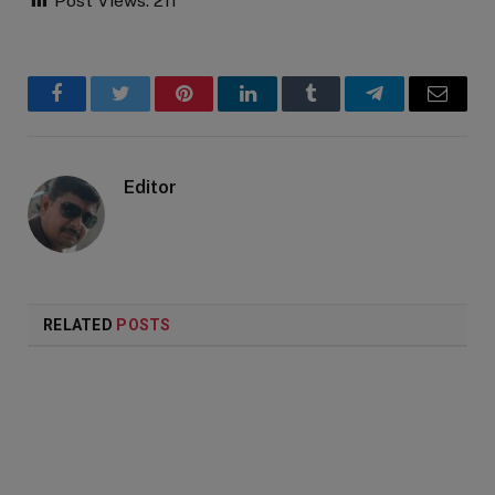
Post Views:
211
Facebook
Twitter
Pinterest
LinkedIn
Tumblr
Telegram
Email
Editor
RELATED
POSTS