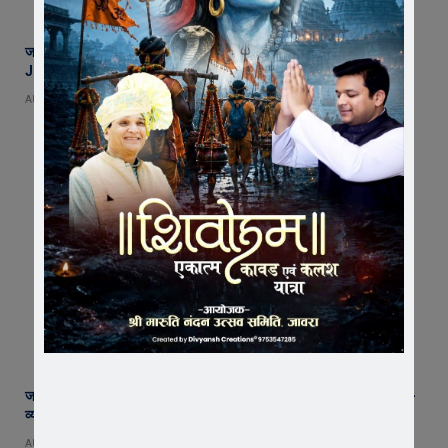
जावरा की माइलस्टोन अकैडमी का शानदार प्रदर्शन, 2 छात्र NEET और 2 छात्र
JEE में चयनित
AUGUST 7, 2026
जावरा SDM कार्यालय पहुंचे रतलाम कलेक्टर अजय कटेसरिया, रिकॉर्ड और कानून-
व्यवस्था की तैयारियों का किया निरीक्षण
AUGUST 7, 2026