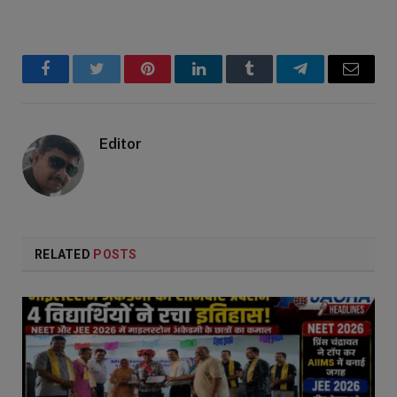
Facebook
Twitter
Pinterest
LinkedIn
Tumblr
Telegram
Email
Editor
RELATED
POSTS