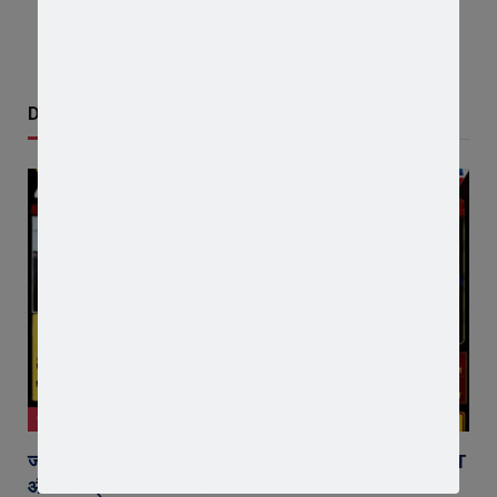
Don't Miss
जावरा
जावरा की माइलस्टोन अकैडमी का शानदार प्रदर्शन, 2 छात्र NEET
और 2 छात्र JEE में चयनित