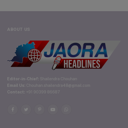
ABOUT US
Editor-in-Chief:
Shailendra Chouhan
Email Us:
Chouhan.shailendra48@gmail.com
Contact:
+91 90399 86687
Facebook
Twitter
Pinterest
YouTube
WhatsApp