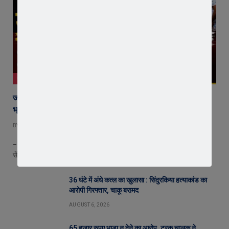
जावरा
जावरा में किसानों और कांग्रेस का जंगी प्रदर्शन, राजस्व विभाग में
भ्रष्टाचार और फसल बीमा पर जताया आक्रोश
BY
EDITOR
AUGUST 6, 2026
– फसल बीमा घोटाले, राजस्व विभाग में भ्रष्टाचार और अवैध वसूली के आरोपों पर
सेंकड़ो…
36 घंटे में अंधे कत्ल का खुलासा : सिंदुरकिया हत्याकांड का
आरोपी गिरफ्तार, चाकू बरामद
AUGUST 6, 2026
65 हजार रुपए भाड़ा न देने का आरोप, ट्रक चालक ने