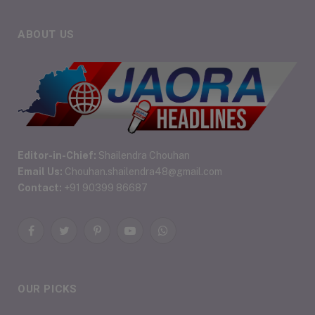
ABOUT US
Editor-in-Chief:
Shailendra Chouhan
Email Us:
Chouhan.shailendra48@gmail.com
Contact:
+91 90399 86687
Facebook
Twitter
Pinterest
YouTube
WhatsApp
OUR PICKS