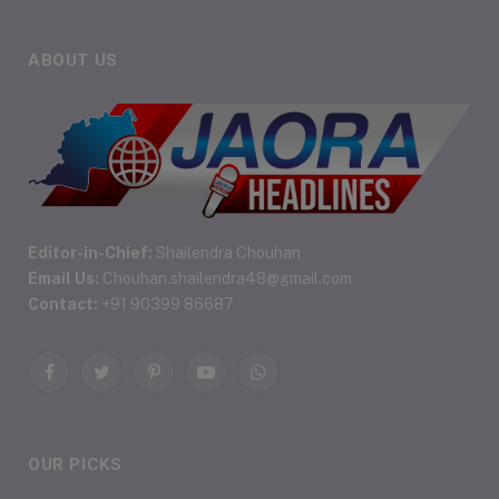
ABOUT US
Editor-in-Chief:
Shailendra Chouhan
Email Us:
Chouhan.shailendra48@gmail.com
Contact:
+91 90399 86687
Facebook
Twitter
Pinterest
YouTube
WhatsApp
OUR PICKS