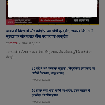
जावरा
जावरा में किसानों और कांग्रेस का जंगी प्रदर्शन, राजस्व विभाग में
भ्रष्टाचार और फसल बीमा पर जताया आक्रोश
BY
EDITOR
AUGUST 6, 2026
– फसल बीमा घोटाले, राजस्व विभाग में भ्रष्टाचार और अवैध वसूली के आरोपों पर
सेंकड़ो…
36 घंटे में अंधे कत्ल का खुलासा : सिंदुरकिया हत्याकांड का
आरोपी गिरफ्तार, चाकू बरामद
AUGUST 6, 2026
65 हजार रुपए भाड़ा न देने का आरोप, ट्रक चालक ने
एसडीएम को सौंपा ज्ञापन
AUGUST 5, 2026