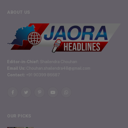
ABOUT US
Editor-in-Chief:
Shailendra Chouhan
Email Us:
Chouhan.shailendra48@gmail.com
Contact:
+91 90399 86687
Facebook
Twitter
Pinterest
YouTube
WhatsApp
OUR PICKS