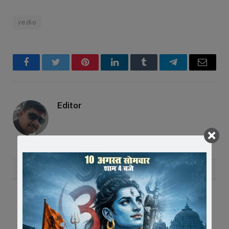
vedio
Facebook
Twitter
Pinterest
LinkedIn
Tumblr
Telegram
Email
Editor
RELATED
POSTS