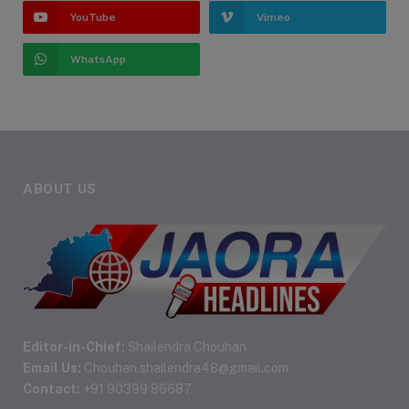
YouTube
Vimeo
WhatsApp
ABOUT US
Editor-in-Chief:
Shailendra Chouhan
Email Us:
Chouhan.shailendra48@gmail.com
Contact:
+91 90399 86687