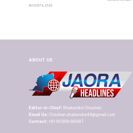
AUGUST 6, 2026
ABOUT US
Editor-in-Chief:
Shailendra Chouhan
Email Us:
Chouhan.shailendra48@gmail.com
Contact:
+91 90399 86687