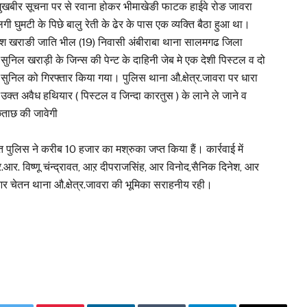
। मुखबीर सूचना पर से रवाना होकर भीमाखेङी फाटक हाईवे रोङ जावरा
गी घुमटी के पिछे बालु रेती के ढेर के पास एक व्यक्ति बैठा हुआ था।
ेश खराङी जाति भील (19) निवासी अंबीराबा थाना सालमगढ जिला
निल खराड़ी के जिन्स की पेन्ट के दाहिनी जेब मे एक देशी पिस्टल व दो
 सुनिल को गिरफ्तार किया गया। पुलिस थाना औ.क्षेत्र.जावरा पर धारा
उक्त अवैध हथियार ( पिस्टल व जिन्दा कारतुस ) के लाने ले जाने व
ुछताछ की जावेगी
पुलिस ने करीब 10 हजार का मश्रुका जप्त किया हैं। कार्रवाई में
्र.आर. विष्णू चंन्द्रावत, आऱ दीपराजसिंह, आर विनोद,सैनिक दिनेश, आर
 आर चेतन थाना औ.क्षेत्र.जावरा की भूमिका सराहनीय रही।