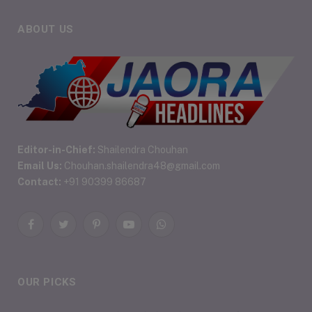
ABOUT US
Editor-in-Chief:
Shailendra Chouhan
Email Us:
Chouhan.shailendra48@gmail.com
Contact:
+91 90399 86687
Facebook
Twitter
Pinterest
YouTube
WhatsApp
OUR PICKS