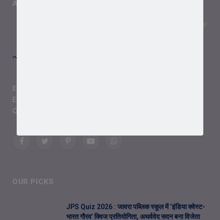
ABOUT US
Editor-in-Chief:
Shailendra Chouhan
Email Us:
Chouhan.shailendra48@gmail.com
Contact:
+91 90399 86687
Facebook
Twitter
Pinterest
YouTube
WhatsApp
OUR PICKS
JPS Quiz 2026 : जावरा पब्लिक स्कूल में ‘इंडिया क्वेस्ट-
भारत गौरव’ क्विज प्रतियोगिता, अथर्ववेद सदन बना विजेता