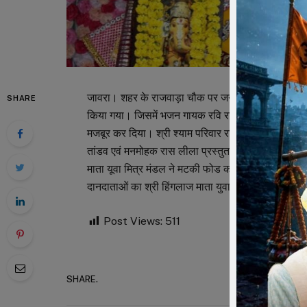
जावरा। शहर के राजवाड़ा चौक पर जन्माष्टमी के दिन श्री
SHARE
किया गया। जिसमें भजन गायक रवि राठौर (रावटी) तथा नंदनी
मजबूर कर दिया। श्री श्याम परिवार रावटी द्वारा बाबा का 
तांडव एवं मनमोहक रास लीला प्रस्तुत की। रात 12.30 ब
माता यूवा मित्र मंडल ने मटकी फोड कर नगद पुरूस्कार प
दानदाताओं का श्री हिंगलाज माता युवा मित्र मंडल सदस्यो
Post Views:
511
SHARE.
Faceboo