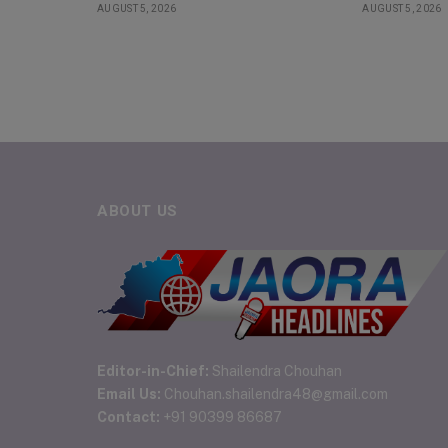
AUGUST 5, 2026
AUGUST 5, 2026
ABOUT US
Editor-in-Chief:
Shailendra Chouhan
Email Us:
Chouhan.shailendra48@gmail.com
Contact:
+91 90399 86687