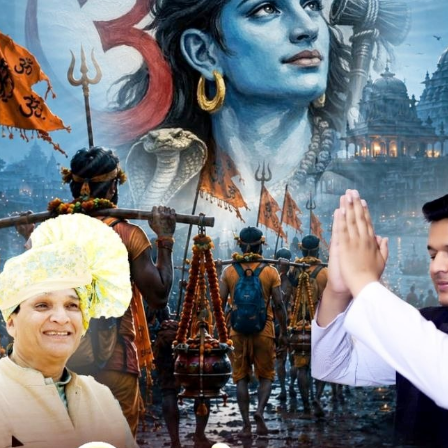
 हिंगलाज माता युवा मित्र मंडल खाटु श्याम भजन संध्या का आयोजन
 त्रिवेदी (नागदा) ने समधुर भजनों से भक्तों को देर रात तक झुमने पर
आकर्षक दरबार सजाया गया। श्री राधे-राधे शिवांश डांस ग्रुप ने शिव
जे महाआरती के बाद दही हाण्डी का आयोजन हुआ। जिसमें हिंगलाज
्राप्त किया। सफल आयोजन के लिए पुलिस, प्रशासन व नागरिकों एवं
ं ने आभार माना।
k
Twitter
Pinterest
LinkedIn
Tumblr
Telegram
Email